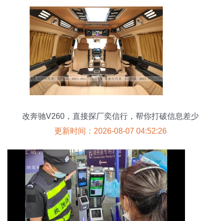
改奔驰V260，直接探厂奕信行，帮你打破信息差少
缴一万教费
更新时间：2026-08-07 04:52:26