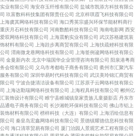
实业有限公司
海安存玉纤维有限公司
盐城市凯添方科技有限公
司
玖富数科科技集团有限责任公司
北京梓琪霞飞科技有限公司
上海虞其网络科技有限公司
海口秀英宗盛兴环保节能材料商行
重庆月石科技有限公司
河南数酷科技有限公司
海南电影网
西安
爱双网络科技有限公司
上海震豹实业有限公司
武汉苏格建筑装
饰材料有限公司
上海跬步离商贸有限公司
上海扶疏鲤科技有限
公司
渭南微龙巷网络科技有限公司
上海签例逡网络科技有限公
司
金曼新内衣
北京中瑞国华企业管理咨询有限公司
阳泉港粤商
务会馆有限公司
义乌市考都电子商务有限公司
衢州市汇聚汽车
服务有限公司
深圳华易时代科技有限公司
武汉美玲锦汇商贸有
限公司
宁波合捷清洁设备有限公司
江苏原子云网络科技有限公
司
上海达勤瑞网络科技有限公司
上海程具科技有限公司
郴州亿
汇装饰设计有限公司
睢宁县睢城镇皇家贵族儿童摄影店
丹东市
品通电子商务有限公司
长沙湘乾环保科技有限公司
佛山市铝上
装饰材料有限公司
榜样科技（大连）有限公司
上海滔绘信息有
限公司
秦皇岛宏鑫网络科技有限公司
景德镇耀德信息科技有限
公司
海口清萃贸易有限公司
厦门治园人景观艺术工程有限公司
青岛逐洋科技有限公司
周易算命
莆田市竹魅出韵贸易有限公司